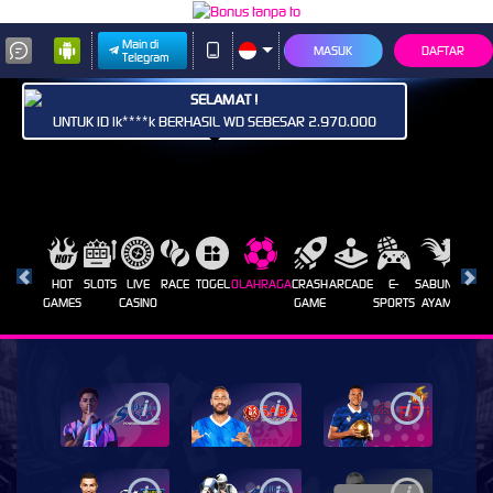
Main di
MASUK
DAFTAR
Telegram
SELAMAT !
UNTUK ID lk****k BERHASIL WD SEBESAR 2.970.000
HOT
SLOTS
LIVE
RACE
TOGEL
OLAHRAGA
CRASH
ARCADE
E-
SABUNG
PROM
GAMES
CASINO
GAME
SPORTS
AYAM
i
i
i