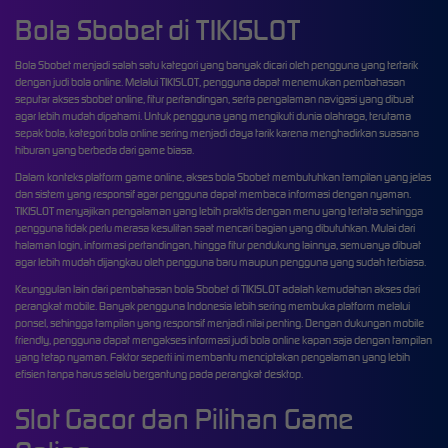
Bola Sbobet di TIKISLOT
Bola Sbobet menjadi salah satu kategori yang banyak dicari oleh pengguna yang tertarik
dengan judi bola online. Melalui TIKISLOT, pengguna dapat menemukan pembahasan
seputar akses sbobet online, fitur pertandingan, serta pengalaman navigasi yang dibuat
agar lebih mudah dipahami. Untuk pengguna yang mengikuti dunia olahraga, terutama
sepak bola, kategori bola online sering menjadi daya tarik karena menghadirkan suasana
hiburan yang berbeda dari game biasa.
Dalam konteks platform game online, akses bola Sbobet membutuhkan tampilan yang jelas
dan sistem yang responsif agar pengguna dapat membaca informasi dengan nyaman.
TIKISLOT menyajikan pengalaman yang lebih praktis dengan menu yang tertata sehingga
pengguna tidak perlu merasa kesulitan saat mencari bagian yang dibutuhkan. Mulai dari
halaman login, informasi pertandingan, hingga fitur pendukung lainnya, semuanya dibuat
agar lebih mudah dijangkau oleh pengguna baru maupun pengguna yang sudah terbiasa.
Keunggulan lain dari pembahasan bola Sbobet di TIKISLOT adalah kemudahan akses dari
perangkat mobile. Banyak pengguna Indonesia lebih sering membuka platform melalui
ponsel, sehingga tampilan yang responsif menjadi nilai penting. Dengan dukungan mobile
friendly, pengguna dapat mengakses informasi judi bola online kapan saja dengan tampilan
yang tetap nyaman. Faktor seperti ini membantu menciptakan pengalaman yang lebih
efisien tanpa harus selalu bergantung pada perangkat desktop.
Slot Gacor dan Pilihan Game