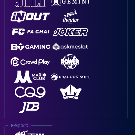
E-Sports