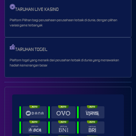
TARUHAN LIVE KASINO
Platform Pilihan bagi perusahaan-perusahaan terbaik di dunia, dengan pilihan
variasi game terbanyak
TARUHAN TOGEL
Platform togel yang menarik dari perusahan terbaik di dunia yang menawarkan
hadiah kemenangan besar