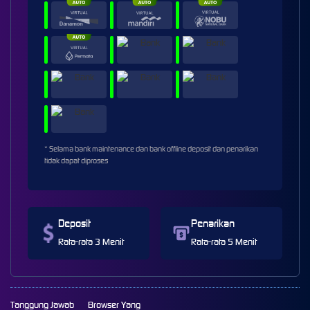
* Selama bank maintenance dan bank offline deposit dan penarikan
tidak dapat diproses
Deposit
Penarikan
Rata-rata 3 Menit
Rata-rata 5 Menit
Tanggung Jawab
Browser Yang