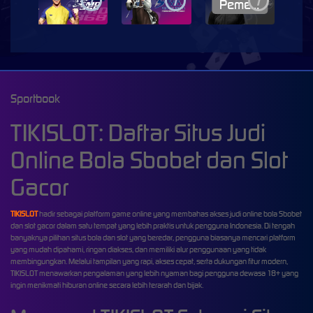
i
i
i
Sportbook
TIKISLOT: Daftar Situs Judi
Online Bola Sbobet dan Slot
Gacor
TIKISLOT
hadir sebagai platform game online yang membahas akses judi online bola Sbobet
dan slot gacor dalam satu tempat yang lebih praktis untuk pengguna Indonesia. Di tengah
banyaknya pilihan situs bola dan slot yang beredar, pengguna biasanya mencari platform
yang mudah dipahami, ringan diakses, dan memiliki alur penggunaan yang tidak
membingungkan. Melalui tampilan yang rapi, akses cepat, serta dukungan fitur modern,
TIKISLOT menawarkan pengalaman yang lebih nyaman bagi pengguna dewasa 18+ yang
ingin menikmati hiburan online secara lebih terarah dan bijak.