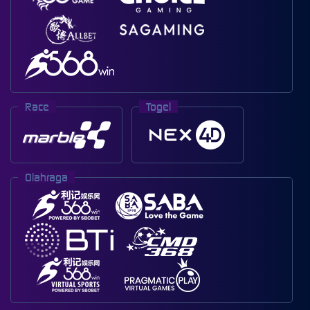
Race
Togel
Olahraga