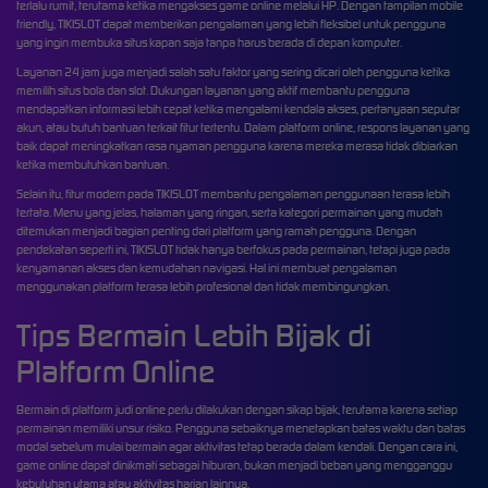
terlalu rumit, terutama ketika mengakses game online melalui HP. Dengan tampilan mobile
friendly, TIKISLOT dapat memberikan pengalaman yang lebih fleksibel untuk pengguna
yang ingin membuka situs kapan saja tanpa harus berada di depan komputer.
Layanan 24 jam juga menjadi salah satu faktor yang sering dicari oleh pengguna ketika
memilih situs bola dan slot. Dukungan layanan yang aktif membantu pengguna
mendapatkan informasi lebih cepat ketika mengalami kendala akses, pertanyaan seputar
akun, atau butuh bantuan terkait fitur tertentu. Dalam platform online, respons layanan yang
baik dapat meningkatkan rasa nyaman pengguna karena mereka merasa tidak dibiarkan
ketika membutuhkan bantuan.
Selain itu, fitur modern pada TIKISLOT membantu pengalaman penggunaan terasa lebih
tertata. Menu yang jelas, halaman yang ringan, serta kategori permainan yang mudah
ditemukan menjadi bagian penting dari platform yang ramah pengguna. Dengan
pendekatan seperti ini, TIKISLOT tidak hanya berfokus pada permainan, tetapi juga pada
kenyamanan akses dan kemudahan navigasi. Hal ini membuat pengalaman
menggunakan platform terasa lebih profesional dan tidak membingungkan.
Tips Bermain Lebih Bijak di
Platform Online
Bermain di platform judi online perlu dilakukan dengan sikap bijak, terutama karena setiap
permainan memiliki unsur risiko. Pengguna sebaiknya menetapkan batas waktu dan batas
modal sebelum mulai bermain agar aktivitas tetap berada dalam kendali. Dengan cara ini,
game online dapat dinikmati sebagai hiburan, bukan menjadi beban yang mengganggu
kebutuhan utama atau aktivitas harian lainnya.