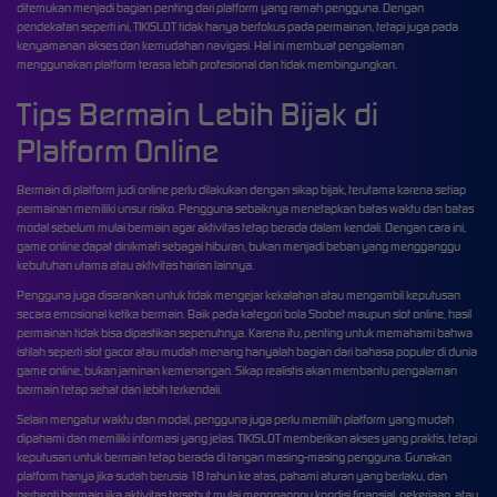
ditemukan menjadi bagian penting dari platform yang ramah pengguna. Dengan
pendekatan seperti ini, TIKISLOT tidak hanya berfokus pada permainan, tetapi juga pada
kenyamanan akses dan kemudahan navigasi. Hal ini membuat pengalaman
menggunakan platform terasa lebih profesional dan tidak membingungkan.
Tips Bermain Lebih Bijak di
Platform Online
Bermain di platform judi online perlu dilakukan dengan sikap bijak, terutama karena setiap
permainan memiliki unsur risiko. Pengguna sebaiknya menetapkan batas waktu dan batas
modal sebelum mulai bermain agar aktivitas tetap berada dalam kendali. Dengan cara ini,
game online dapat dinikmati sebagai hiburan, bukan menjadi beban yang mengganggu
kebutuhan utama atau aktivitas harian lainnya.
Pengguna juga disarankan untuk tidak mengejar kekalahan atau mengambil keputusan
secara emosional ketika bermain. Baik pada kategori bola Sbobet maupun slot online, hasil
permainan tidak bisa dipastikan sepenuhnya. Karena itu, penting untuk memahami bahwa
istilah seperti slot gacor atau mudah menang hanyalah bagian dari bahasa populer di dunia
game online, bukan jaminan kemenangan. Sikap realistis akan membantu pengalaman
bermain tetap sehat dan lebih terkendali.
Selain mengatur waktu dan modal, pengguna juga perlu memilih platform yang mudah
dipahami dan memiliki informasi yang jelas. TIKISLOT memberikan akses yang praktis, tetapi
keputusan untuk bermain tetap berada di tangan masing-masing pengguna. Gunakan
platform hanya jika sudah berusia 18 tahun ke atas, pahami aturan yang berlaku, dan
berhenti bermain jika aktivitas tersebut mulai mengganggu kondisi finansial, pekerjaan, atau