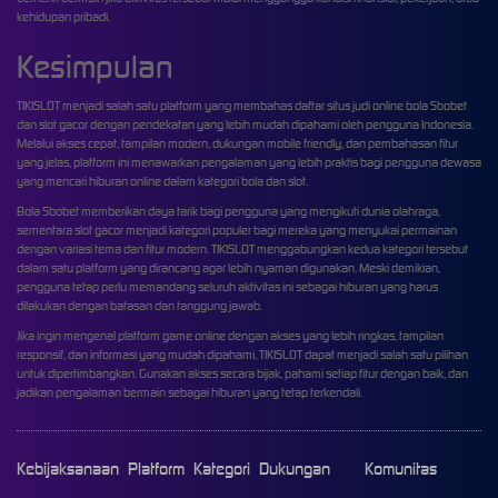
kehidupan pribadi.
Kesimpulan
TIKISLOT menjadi salah satu platform yang membahas daftar situs judi online bola Sbobet
dan slot gacor dengan pendekatan yang lebih mudah dipahami oleh pengguna Indonesia.
Melalui akses cepat, tampilan modern, dukungan mobile friendly, dan pembahasan fitur
yang jelas, platform ini menawarkan pengalaman yang lebih praktis bagi pengguna dewasa
yang mencari hiburan online dalam kategori bola dan slot.
Bola Sbobet memberikan daya tarik bagi pengguna yang mengikuti dunia olahraga,
sementara slot gacor menjadi kategori populer bagi mereka yang menyukai permainan
dengan variasi tema dan fitur modern. TIKISLOT menggabungkan kedua kategori tersebut
dalam satu platform yang dirancang agar lebih nyaman digunakan. Meski demikian,
pengguna tetap perlu memandang seluruh aktivitas ini sebagai hiburan yang harus
dilakukan dengan batasan dan tanggung jawab.
Jika ingin mengenal platform game online dengan akses yang lebih ringkas, tampilan
responsif, dan informasi yang mudah dipahami, TIKISLOT dapat menjadi salah satu pilihan
untuk dipertimbangkan. Gunakan akses secara bijak, pahami setiap fitur dengan baik, dan
jadikan pengalaman bermain sebagai hiburan yang tetap terkendali.
Kebijaksanaan
Platform
Kategori
Dukungan
Komunitas