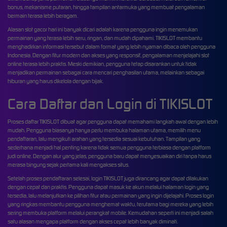
bonus, mekanisme putaran, hingga tampilan antarmuka yang membuat pengalaman
bermain terasa lebih beragam.
Alasan slot gacor hari ini banyak dicari adalah karena pengguna ingin menemukan
permainan yang terasa lebih seru, ringan, dan mudah dipahami. TIKISLOT membantu
menghadirkan informasi tersebut dalam format yang lebih nyaman dibaca oleh pengguna
Indonesia. Dengan fitur modern dan akses yang responsif, pengalaman menjelajahi slot
online terasa lebih praktis. Meski demikian, pengguna tetap disarankan untuk tidak
menjadikan permainan sebagai cara mencari penghasilan utama, melainkan sebagai
hiburan yang harus dikelola dengan bijak.
Cara Daftar dan Login di TIKISLOT
Proses daftar TIKISLOT dibuat agar pengguna dapat memahami langkah awal dengan lebih
mudah. Pengguna biasanya hanya perlu membuka halaman utama, memilih menu
pendaftaran, lalu mengikuti arahan yang tersedia sesuai kebutuhan. Tampilan yang
sederhana menjadi hal penting karena tidak semua pengguna terbiasa dengan platform
judi online. Dengan alur yang jelas, pengguna baru dapat menyesuaikan diri tanpa harus
merasa bingung sejak pertama kali mengakses situs.
Setelah proses pendaftaran selesai, login TIKISLOT juga dirancang agar dapat dilakukan
dengan cepat dan praktis. Pengguna dapat masuk ke akun melalui halaman login yang
tersedia, lalu melanjutkan ke pilihan fitur atau permainan yang ingin dijelajahi. Proses login
yang ringkas membantu pengguna menghemat waktu, terutama bagi mereka yang lebih
sering membuka platform melalui perangkat mobile. Kemudahan seperti ini menjadi salah
satu alasan mengapa platform dengan akses cepat lebih banyak diminati.