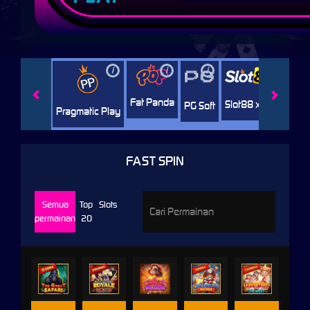
i
i
i
i
i
Facha
Fat Panda
Slot88 x PP
PG Soft
Pragmatic Play
FAST SPIN
Semua
Top
Slots
permainan
20