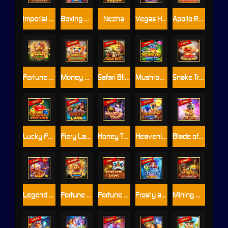
Imperial Majesty
Boxing Fury
Nezha
Vegas Hot Fruit
Apollo Ray of Luck
Fortune Jewels I
Money Dragon
Safari Blitz
Mushroom Bandit
Snake Treasure
Lucky Fortune
Fiery Lava
Honey Trap
Heavenly Fortunes 2
Blade of Fortune
Legend of Nian
Fortune Jewels II
Fortune Lions
Frosty and Flamy
Mining Bonanza