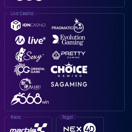
Live Casino
Race
Togel