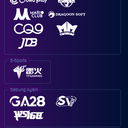
E-Sports
Sabung Ayam