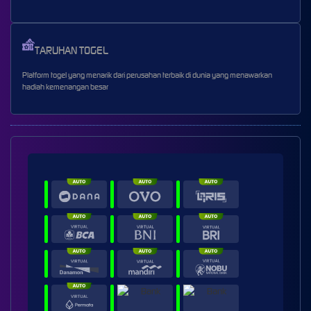
TARUHAN TOGEL
Platform togel yang menarik dari perusahan terbaik di dunia yang menawarkan
hadiah kemenangan besar