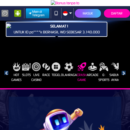
Main di
MASUK
DAFTAR
Telegram
HOT
SLOTS
LIVE
RACE
TOGEL
OLAHRAGA
CRASH
ARCADE
E-
SABUNG
PROM
GAMES
CASINO
GAME
SPORTS
AYAM