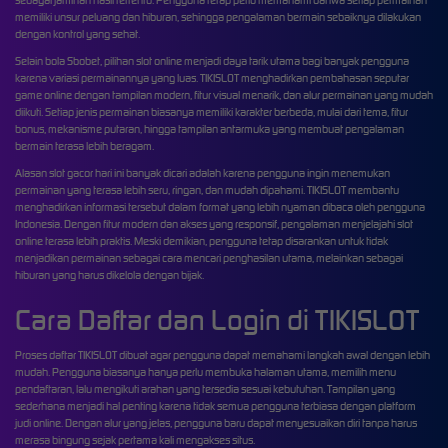
memiliki unsur peluang dan hiburan, sehingga pengalaman bermain sebaiknya dilakukan
dengan kontrol yang sehat.
Selain bola Sbobet, pilihan slot online menjadi daya tarik utama bagi banyak pengguna
karena variasi permainannya yang luas. TIKISLOT menghadirkan pembahasan seputar
game online dengan tampilan modern, fitur visual menarik, dan alur permainan yang mudah
diikuti. Setiap jenis permainan biasanya memiliki karakter berbeda, mulai dari tema, fitur
bonus, mekanisme putaran, hingga tampilan antarmuka yang membuat pengalaman
bermain terasa lebih beragam.
Alasan slot gacor hari ini banyak dicari adalah karena pengguna ingin menemukan
permainan yang terasa lebih seru, ringan, dan mudah dipahami. TIKISLOT membantu
menghadirkan informasi tersebut dalam format yang lebih nyaman dibaca oleh pengguna
Indonesia. Dengan fitur modern dan akses yang responsif, pengalaman menjelajahi slot
online terasa lebih praktis. Meski demikian, pengguna tetap disarankan untuk tidak
menjadikan permainan sebagai cara mencari penghasilan utama, melainkan sebagai
hiburan yang harus dikelola dengan bijak.
Cara Daftar dan Login di TIKISLOT
Proses daftar TIKISLOT dibuat agar pengguna dapat memahami langkah awal dengan lebih
mudah. Pengguna biasanya hanya perlu membuka halaman utama, memilih menu
pendaftaran, lalu mengikuti arahan yang tersedia sesuai kebutuhan. Tampilan yang
sederhana menjadi hal penting karena tidak semua pengguna terbiasa dengan platform
judi online. Dengan alur yang jelas, pengguna baru dapat menyesuaikan diri tanpa harus
merasa bingung sejak pertama kali mengakses situs.