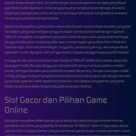
seputar akses sbobet online, fitur pertandingan, serta pengalaman navigasi yang dibuat
agar lebih mudah dipahami. Untuk pengguna yang mengikuti dunia olahraga, terutama
sepak bola, kategori bola online sering menjadi daya tarik karena menghadirkan suasana
hiburan yang berbeda dari game biasa.
Dalam konteks platform game online, akses bola Sbobet membutuhkan tampilan yang jelas
dan sistem yang responsif agar pengguna dapat membaca informasi dengan nyaman.
TIKISLOT menyajikan pengalaman yang lebih praktis dengan menu yang tertata sehingga
pengguna tidak perlu merasa kesulitan saat mencari bagian yang dibutuhkan. Mulai dari
halaman login, informasi pertandingan, hingga fitur pendukung lainnya, semuanya dibuat
agar lebih mudah dijangkau oleh pengguna baru maupun pengguna yang sudah terbiasa.
Keunggulan lain dari pembahasan bola Sbobet di TIKISLOT adalah kemudahan akses dari
perangkat mobile. Banyak pengguna Indonesia lebih sering membuka platform melalui
ponsel, sehingga tampilan yang responsif menjadi nilai penting. Dengan dukungan mobile
friendly, pengguna dapat mengakses informasi judi bola online kapan saja dengan tampilan
yang tetap nyaman. Faktor seperti ini membantu menciptakan pengalaman yang lebih
efisien tanpa harus selalu bergantung pada perangkat desktop.
Slot Gacor dan Pilihan Game
Online
Slot gacor merupakan istilah populer yang sering digunakan pengguna ketika mencari
permainan slot online yang sedang ramai dibahas. Di TIKISLOT, istilah ini digunakan secara
natural untuk menggambarkan kategori permainan yang banyak menarik perhatian, bukan
sebagai jaminan hasil tertentu. Pengguna tetap perlu memahami bahwa setiap permainan