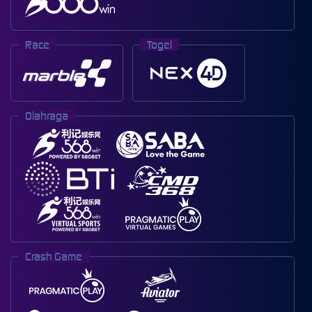
Race
Togel
Olahraga
Crash Game