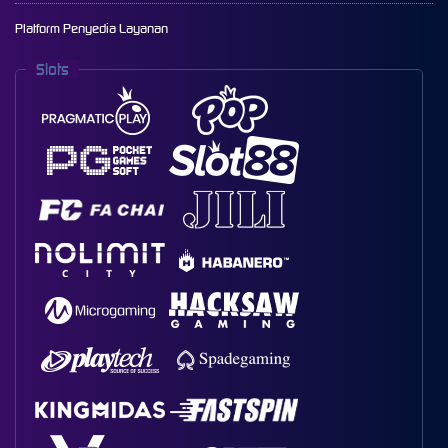
Platform Penyedia Layanan
Slots