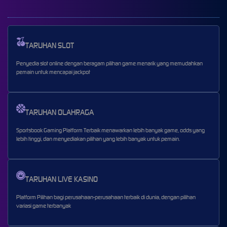
TARUHAN SLOT
Penyedia slot online dengan beragam pilihan game menarik yang memudahkan
pemain untuk mencapai jackpot
TARUHAN OLAHRAGA
Sportsbook Gaming Platform Terbaik menawarkan lebih banyak game, odds yang
lebih tinggi, dan menyediakan pilihan yang lebih banyak untuk pemain.
TARUHAN LIVE KASINO
Platform Pilihan bagi perusahaan-perusahaan terbaik di dunia, dengan pilihan
variasi game terbanyak