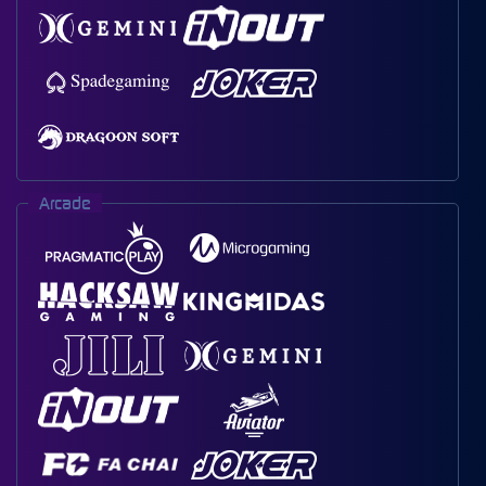
Arcade