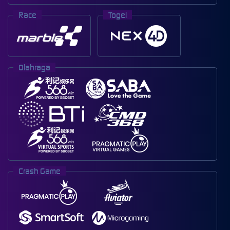
Race
Togel
Olahraga
Crash Game