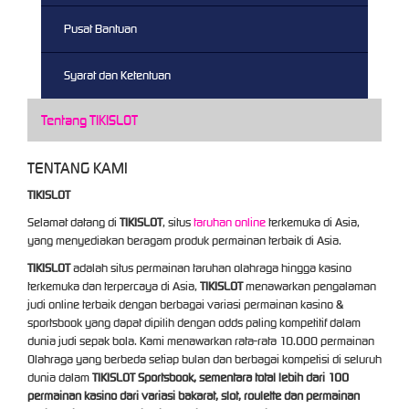
Pusat Bantuan
Syarat dan Ketentuan
Tentang TIKISLOT
TENTANG KAMI
TIKISLOT
Selamat datang di
TIKISLOT
, situs
taruhan online
terkemuka di Asia,
yang menyediakan beragam produk permainan terbaik di Asia.
TIKISLOT
adalah situs permainan taruhan olahraga hingga kasino
terkemuka dan terpercaya di Asia,
TIKISLOT
menawarkan pengalaman
judi online terbaik dengan berbagai variasi permainan kasino &
sportsbook yang dapat dipilih dengan odds paling kompetitif dalam
dunia judi sepak bola. Kami menawarkan rata-rata 10.000 permainan
Olahraga yang berbeda setiap bulan dan berbagai kompetisi di seluruh
dunia dalam
TIKISLOT Sportsbook, sementara total lebih dari 100
permainan kasino dari variasi bakarat, slot, roulette dan permainan