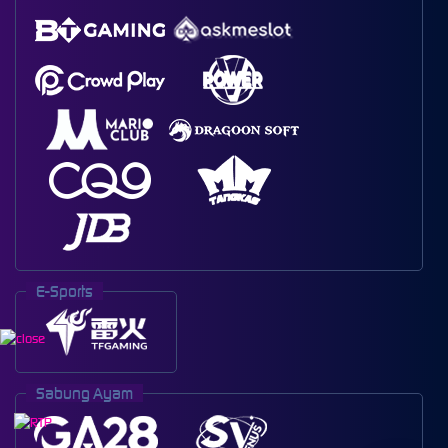
E-Sports
Sabung Ayam