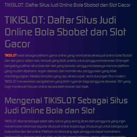
TIKISLOT: Daftar Situs Judi Online Bola Sbobet dan Slot Gacor
TIKISLOT: Daftar Situs Judi
Online Bola Sbobet dan Slot
Gacor
TIKISLOT
hadir sebagai platform game online yang membahas akses judi online bola Sbobet
dan slot gacor dalam satu tempat yang lebih praktis untuk pengguna Indonesia. Di tengah
banyaknya pilihan situs bola dan slot yang beredar, pengguna biasanya mencari platform
yang mudah dipahami, ringan diakses, dan memiliki alur penggunaan yang tidak
membingungkan. Melalui tampilan yang rapi, akses cepat, serta dukungan fitur modern,
TIKISLOT menawarkan pengalaman yang lebih nyaman bagi pengguna dewasa 18+ yang
ingin menikmati hiburan online secara lebih terarah dan bijak.
Mengenal TIKISLOT Sebagai Situs
Judi Online Bola dan Slot
TIKISLOT dikenal sebagai salah satu nama yang sering dicari oleh pengguna yang ingin
menemukan informasi seputar situs judi online terpercaya, khususnya untuk kategori judi
bola online dan slot online. Platform ini dirancang agar pengguna dapat memahami
berbagai fitur dengan lebih mudah, mulai dari akses halaman utama, pilihan permainan,